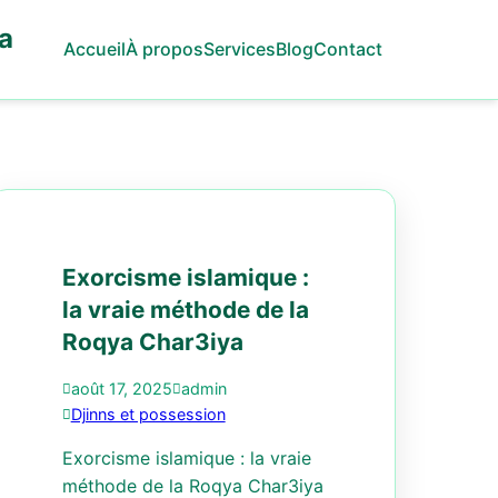
na
Accueil
À propos
Services
Blog
Contact
Exorcisme islamique :
la vraie méthode de la
Roqya Char3iya
août 17, 2025
admin
Djinns et possession
Exorcisme islamique : la vraie
méthode de la Roqya Char3iya