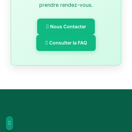
prendre rendez-vous.
Nous Contacter
Consulter la FAQ
Roqya Char3iya : La guérison
spirituelle par le Coran et la
Sunna